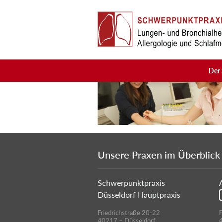
Skip to main content
Der 
Unsere Praxen im Überblick
Schwerpunktpraxis
Düsseldorf Hauptpraxis
Friedrichstraße 20-22
F
40217 – Düsseldorf