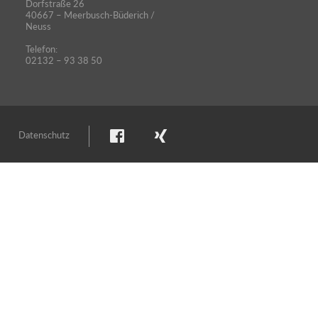
Dorfstraße 26
40667 – Meerbusch-Büderich /
Neuss
Telefon:
02132 – 93 38 50
Datenschutz