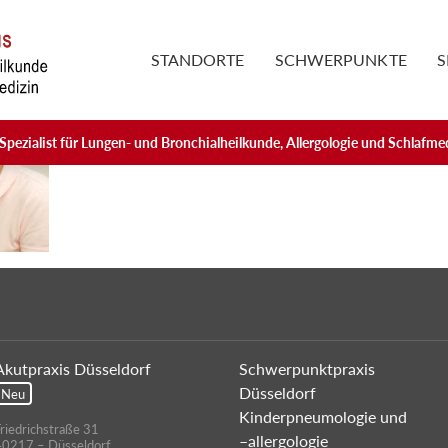
STANDORTE
SCHWERPUNKTE
S
Spezialist für Lungen- und Bronchialheilkunde, Allergologie und Schlafme
Akutpraxis Düsseldorf
Schwerpunktpraxis
Düsseldorf
Neu
Kinderpneumologie und
riedrichstraße 31
–allergologie
40217 – Düsseldorf