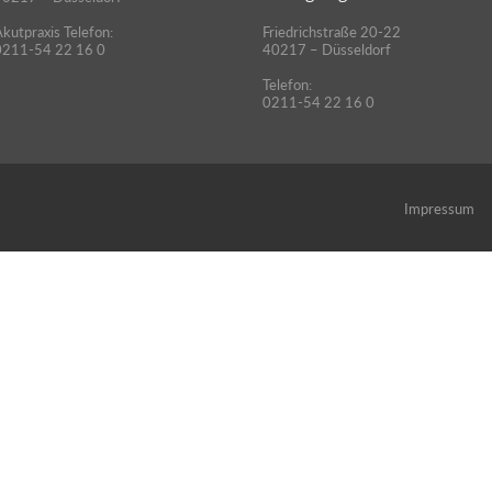
kutpraxis Telefon:
Friedrichstraße 20-22
0211-54 22 16 0
40217 – Düsseldorf
Telefon:
0211-54 22 16 0
Impressum