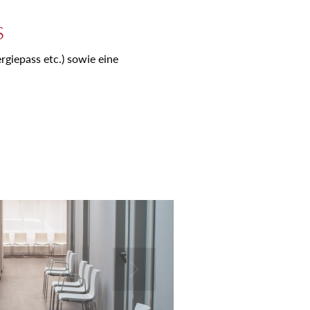
s
rgiepass etc.) sowie eine