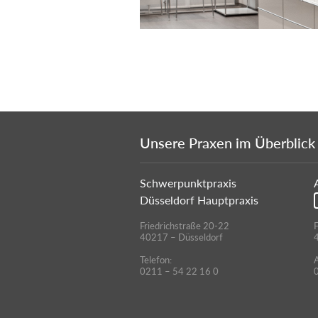
Unsere Praxen im Überblick
Schwerpunktpraxis
Düsseldorf Hauptpraxis
Friedrichstraße 20-22
F
40217 – Düsseldorf
Telefon:
A
0211 – 54 22 16 0