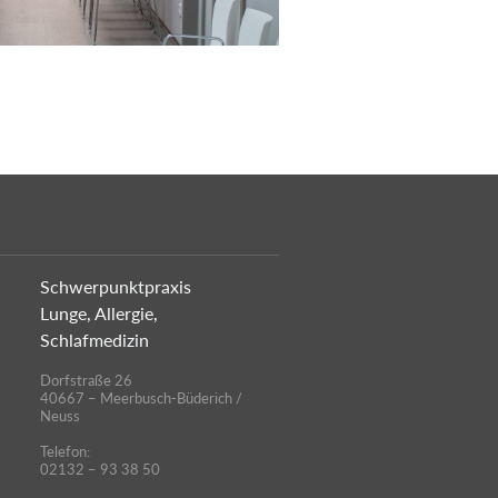
Schwerpunktpraxis
Lunge, Allergie,
Schlafmedizin
Dorfstraße 26
40667 – Meerbusch-Büderich /
Neuss
Telefon:
02132 – 93 38 50