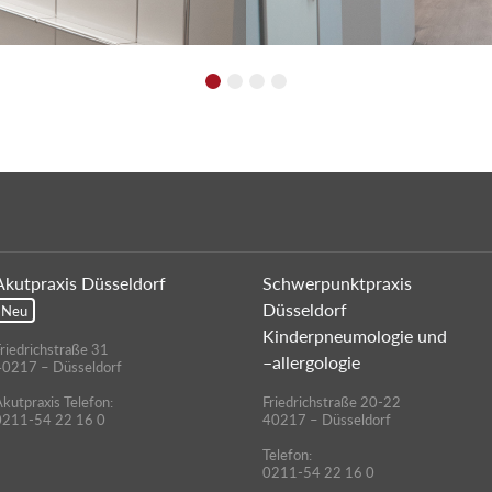
Akutpraxis Düsseldorf
Schwerpunktpraxis
Düsseldorf
Neu
Kinderpneumologie und
riedrichstraße 31
–allergologie
40217 – Düsseldorf
kutpraxis Telefon:
Friedrichstraße 20-22
0211-54 22 16 0
40217 – Düsseldorf
Telefon:
0211-54 22 16 0