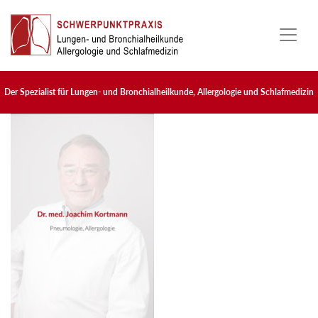
Skip to main content
Der Spezialist für Lungen- und Bronchialheilkunde, Allergologie und Schlafmedizin