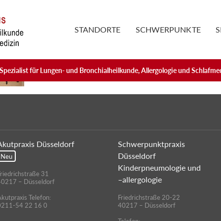
STANDORTE
SCHWERPUNKTE
S
Spezialist für Lungen- und Bronchialheilkunde, Allergologie und Schlafme
Akutpraxis Düsseldorf
Schwerpunktpraxis
Düsseldorf
Neu
Kinderpneumologie und
riedrichstraße 31
–allergologie
40217 – Düsseldorf
kutpraxis Telefon:
Friedrichstraße 20-22
0211-54 22 16 0
40217 – Düsseldorf
Telefon: