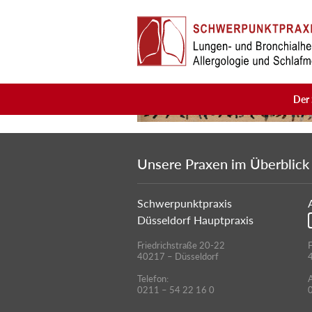
Skip to main content
Der 
Unsere Praxen im Überblick
Schwerpunktpraxis
Düsseldorf Hauptpraxis
Friedrichstraße 20-22
F
40217 – Düsseldorf
Telefon:
A
0211 – 54 22 16 0