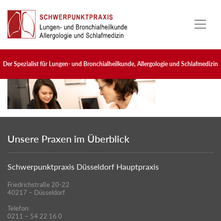
Skip to main content
Der Spezialist für Lungen- und Bronchialheilkunde, Allergologie und Schlafmedizin
Unsere Praxen im Überblick
Schwerpunktpraxis Düsseldorf Hauptpraxis
Friedrichstraße 20-22
40217 – Düsseldorf
Telefon:
0211 – 54 22 16 0