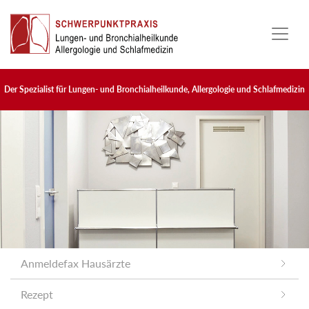
Skip to main content
Der Spezialist für Lungen- und Bronchialheilkunde, Allergologie und Schlafmedizin
Anmeldefax Hausärzte
Rezept